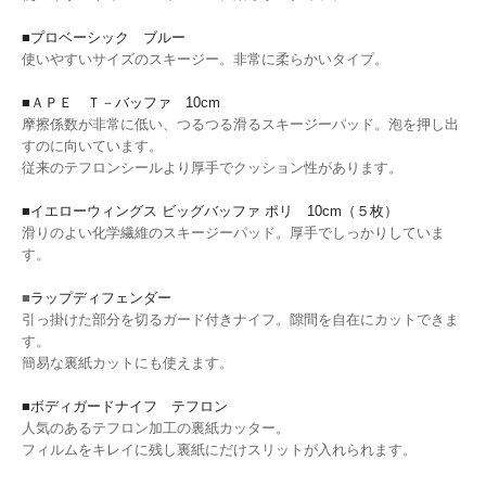
■プロベーシック ブルー
使いやすいサイズのスキージー。非常に柔らかいタイプ。
■ＡＰＥ Ｔ－バッファ 10cm
摩擦係数が非常に低い、つるつる滑るスキージーパッド。泡を押し出
すのに向いています。
従来のテフロンシールより厚手でクッション性があります。
■イエローウィングス ビッグバッファ ポリ 10cm（５枚）
滑りのよい化学繊維のスキージーパッド。厚手でしっかりしていま
す。
■
ラップディフェンダー
引っ掛けた部分を切るガード付きナイフ。隙間を自在にカットできま
す。
簡易な裏紙カットにも使えます。
■ボディガードナイフ テフロン
人気のあるテフロン加工の裏紙カッター。
フィルムをキレイに残し裏紙にだけスリットが入れられます。