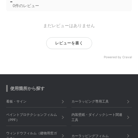
-
0件のレビュー
まだレビューはありません
レビューを書く
Powered by Craval
使用箇所から探す
看板・サイン
カーラッピング専用工具
ペイントプロテクションフィルム
内装壁紙・ダイノックシート関連
（PPF）
工具
ウィンドウフィルム（建物用窓ガ
カーラッピングフィルム