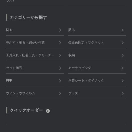
ラス）
カテゴリーから探す
切る
貼る
剥がす・削る・細かい作業
仮止め固定・マグネット
工具入れ・圧着工具・クリーナー
収納
セット商品
カーラッピング
PPF
内装シート・ダイノック
ウィンドウフィルム
グッズ
クイックオーダー