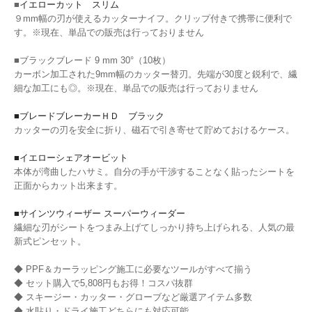
■
イエローカット スリム
９mm幅の刃が使えるカッターナイフ。クリップ付きで携帯に便利で
す。※現在、単品での販売は行っておりません
■ブラックブレード 9 mm 30°（10枚）
カーボン加工された9mm幅のカッター替刃。先端が30度と鋭利で、繊
細な加工にも◎。※現在、単品での販売は行っておりません
■ブレードブレーカーＨＤ ブラック
カッターの刃を安全に折り、磁石で引き寄せて貯めておけるケース。
■イエローシェアオービット
本体が湾曲したハサミ。自分の手が干渉することなく貼ったシートを
正面からカット出来ます。
■サインツウィーザー スーパーウィーダー
繊細な刃がシートをつまみ上げてしっかり持ち上げられる、人気の最
新式ピンセット。
◆ PPF＆カーラッピング施工に必要なツールがすべて揃う
◆ セット購入で5,808円もお得！コスパ抜群
◆ スキージー・カッター・グローブなど厳選アイテム多数
◆ 水貼り・ドライ施工どちらにも対応可能