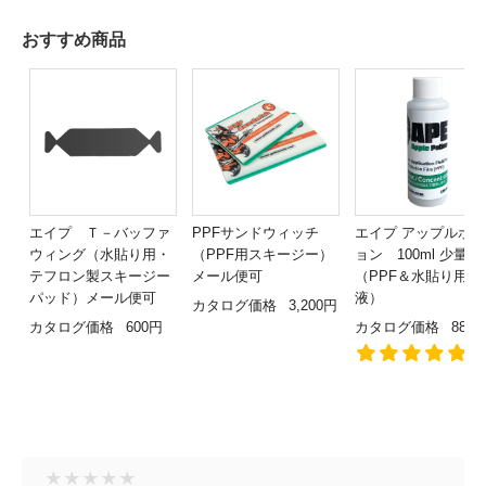
おすすめ商品
エイプ Ｔ－バッファ
PPFサンドウィッチ
エイプ アップルポ
ウィング（水貼り用・
（PPF用スキージー）
ョン 100ml 少量版
テフロン製スキージー
メール便可
（PPF＆水貼り用施
パッド）メール便可
液）
カタログ価格
3,200円
カタログ価格
600円
カタログ価格
880
1
★
★
★
★
★