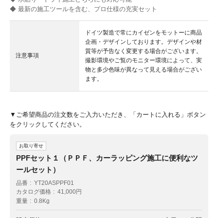
◆ 最新の施工ツールを含む、プロ仕様の充実セット
ドイツ製造で常にカイゼンをモットーに商品
企画・デザインしております。デザインや材
質等が予告なく変更する場合がございます。
注意事項
撮影環境やご覧のモニター環境によって、実
物と多少色味が異なって見える場合がござい
ます。
▼ご希望商品の注文数をご入力いただき、「カートに入れる」ボタン
をクリックしてください。
お取り寄せ
PPFセット１（ＰＰＦ、カーラッピング施工に便利なツ
ールセット）
品番
YT20ASPPF01
カタログ価格
41,000円
重量
0.8Kg