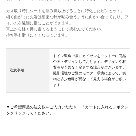
カス取り時にシートを掴み持ち上げることに特化したピンセット。
細く曲がった先端は細密な針が噛み合うように向かい合っており、フ
ィルムを繊細に掴むことができます。
真上から軽く押し当てるようにして摘むんでください。
持ち手も滑りにくくなっています。
ドイツ製造で常にカイゼンをモットーに商品
企画・デザインしております。デザインや材
質等が予告なく変更する場合がございます。
注意事項
撮影環境やご覧のモニター環境によって、実
物と多少色味が異なって見える場合がござい
ます。
▼ご希望商品の注文数をご入力いただき、「カートに入れる」ボタン
をクリックしてください。