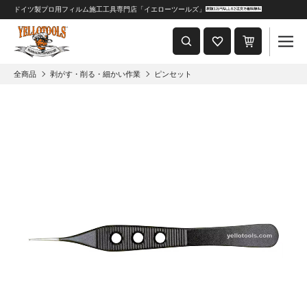
ドイツ製プロ用フィルム施工工具専門店「イエローツールズ」
重要なおしらせ
2024年8月1日 価格改定につきまして
全商品
剥がす・削る・細かい作業
ピンセット