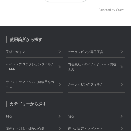
Powered by Craval
使用箇所から探す
看板・サイン
カーラッピング専用工具
ペイントプロテクションフィルム
内装壁紙・ダイノックシート関連
（PPF）
工具
ウィンドウフィルム（建物用窓ガ
カーラッピングフィルム
ラス）
カテゴリーから探す
切る
貼る
剥がす・削る・細かい作業
仮止め固定・マグネット