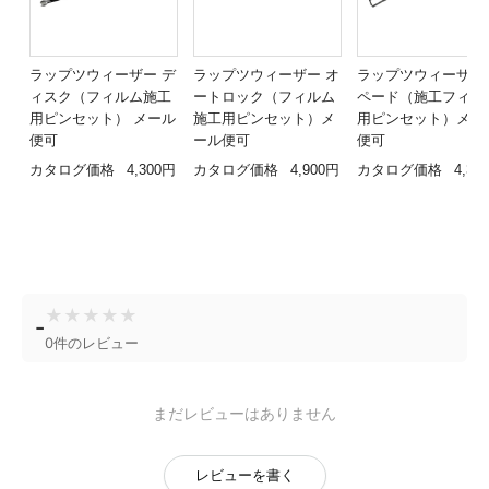
ラップツウィーザー デ
ラップツウィーザー オ
ラップツウィーザー
ィスク（フィルム施工
ートロック（フィルム
ペード（施工フィル
用ピンセット） メール
施工用ピンセット）メ
用ピンセット）メー
便可
ール便可
便可
カタログ価格
4,300円
カタログ価格
4,900円
カタログ価格
4,30
★
★
★
★
★
-
0件のレビュー
まだレビューはありません
レビューを書く