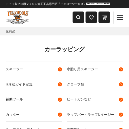
ドイツ製プロ用フィルム施工工具専門店「イエローツールズ」
重要なおしらせ
2024年8月1日 価格改定につきまして
全商品
カーラッピング
スキージー
水貼り用スキージー
R形状ガイド定規
グローブ類
補助ツール
ヒートガンなど
カッター
ラップバー・ラップUイージー