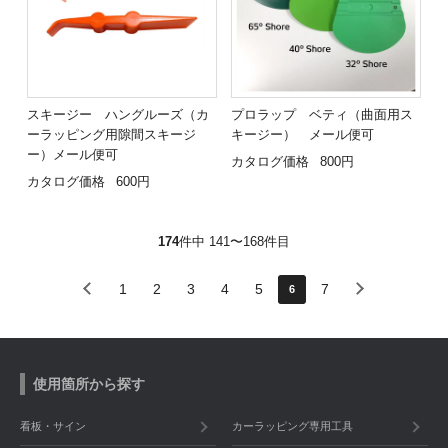
スキージー ハングルーズ（カ
プロラップ ベティ（曲面用ス
ーラッピング用隙間スキージ
キージー） メール便可
ー）メール便可
カタログ価格
800円
カタログ価格
600円
174
件中 141〜168件目
1
2
3
4
5
7
6
使用箇所から探す
看板・サイン
カーラッピング専用工具