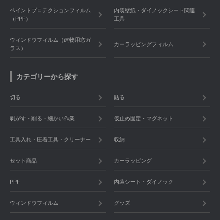
ペイントプロテクションフィルム
内装壁紙・ダイノックシート関連
（PPF）
工具
ウィンドウフィルム（建物用窓ガ
カーラッピングフィルム
ラス）
カテゴリーから探す
切る
貼る
剥がす・削る・細かい作業
仮止め固定・マグネット
工具入れ・圧着工具・クリーナー
収納
セット商品
カーラッピング
PPF
内装シート・ダイノック
ウィンドウフィルム
グッズ