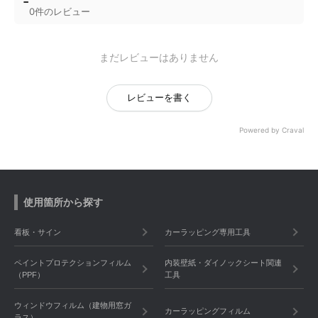
-
0件のレビュー
まだレビューはありません
レビューを書く
Powered by Craval
使用箇所から探す
看板・サイン
カーラッピング専用工具
ペイントプロテクションフィルム
内装壁紙・ダイノックシート関連
（PPF）
工具
ウィンドウフィルム（建物用窓ガ
カーラッピングフィルム
ラス）