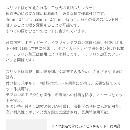
スリット幅が変えられる、二枚刃の裏紙スリッター。
位置決めに必要な細い粘着面を、必要な幅で作成可能です。
4ｍｍ、17ｍｍ、22ｍｍ、27ｍｍ、42ｍｍ、各々の長さのボルト付け
替えることで幅を変更することが可能です。
すべての幅がひとつのセットに含まれています。
付属内容：ボディガードナイフツインテフロン本体×1個、付替用ボル
ト×4種（1種は本体に付属）、ボディガードナイフ用チタン替刃×10枚
※ テフロン加工は使用により消耗します。（テフロン加工のフライ
パンと同様です）
スリット幅調整可能：幅を細かく調整できるため、さまざまな用途に
対応。
付け替え式ボルト：4種類のボルトを簡単に交換し、必要な幅でスリ
ット作成可能。
テフロン加工で滑らか操作：粘着面への付着を防ぎ、スムーズなカッ
トを実現。
チタン替刃付き：10枚の替刃が付属し、長期間の使用にも対応可能。
高い耐久性：ボディと刃が頑丈に設計され、長期間使用可能。
ドイツ製造で常にカイゼンをモットーに商品