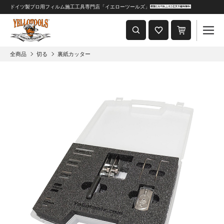
ドイツ製プロ用フィルム施工工具専門店「イエローツールズ」
重要なおしらせ
2024年8月1日 価格改定につきまして
全商品
切る
裏紙カッター