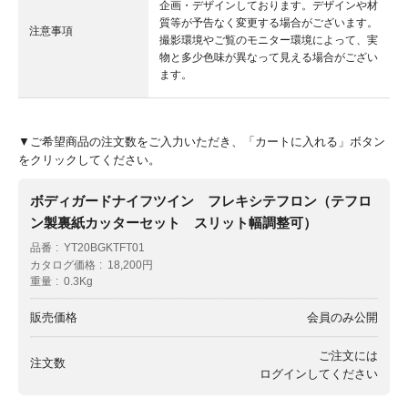
企画・デザインしております。デザインや材
質等が予告なく変更する場合がございます。
注意事項
撮影環境やご覧のモニター環境によって、実
物と多少色味が異なって見える場合がござい
ます。
▼ご希望商品の注文数をご入力いただき、「カートに入れる」ボタン
をクリックしてください。
ボディガードナイフツイン フレキシテフロン（テフロ
ン製裏紙カッターセット スリット幅調整可）
品番
YT20BGKTFT01
カタログ価格
18,200円
重量
0.3Kg
販売価格
会員のみ公開
ご注文には
注文数
ログイン
してください