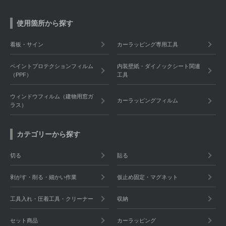
使用箇所から探す
看板・サイン
カーラッピング専用工具
ペイントプロテクションフィルム
内装壁紙・ダイノックシート関連
（PPF）
工具
ウィンドウフィルム（建物用窓ガ
カーラッピングフィルム
ラス）
カテゴリーから探す
切る
貼る
剥がす・削る・細かい作業
仮止め固定・マグネット
工具入れ・圧着工具・クリーナー
収納
セット商品
カーラッピング