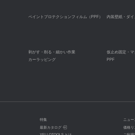
ペイントプロテクションフィルム（PPF）
内装壁紙・ダイ
剥がす・削る・細かい作業
仮止め固定・マ
カーラッピング
PPF
特集
ニュー
最新カタログ
価格リ
YELLOTOOLS とは
ご利用