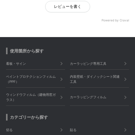
レビューを書く
Powered by Craval
使用箇所から探す
看板・サイン
カーラッピング専用工具
ペイントプロテクションフィルム
内装壁紙・ダイノックシート関連
（PPF）
工具
ウィンドウフィルム（建物用窓ガ
カーラッピングフィルム
ラス）
カテゴリーから探す
切る
貼る