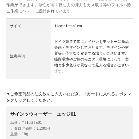
作業ができます。剛性が高く挟む力の弾力もカス取り等のフィルム除
去作業にベストに設計されています。
サイズ
11cm×1cm×1cm
ドイツ製造で常にカイゼンをモットーに商品
企画・デザインしております。デザインや材
質等が予告なく変更する場合がございます。
注意事項
撮影環境やご覧のモニター環境によって、実
物と多少色味が異なって見える場合がござい
ます。
▼ご希望商品の注文数をご入力いただき、「カートに入れる」ボタン
をクリックしてください。
サインツウィーザー エッジ01
品番
YT10STE01
カタログ価格
1,200円
重量
18g