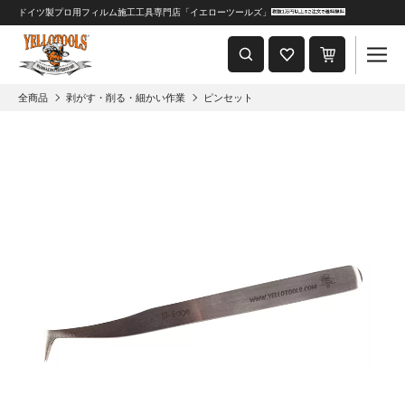
ドイツ製プロ用フィルム施工工具専門店「イエローツールズ」
重要なおしらせ
2024年8月1日 価格改定につきまして
全商品
剥がす・削る・細かい作業
ピンセット