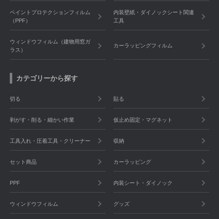
ペイントプロテクションフィルム
内装壁紙・ダイノックシート関連
（PPF）
工具
ウィンドウフィルム（建物用窓ガ
カーラッピングフィルム
ラス）
カテゴリーから探す
切る
貼る
剥がす・削る・細かい作業
仮止め固定・マグネット
工具入れ・圧着工具・クリーナー
収納
セット商品
カーラッピング
PPF
内装シート・ダイノック
ウィンドウフィルム
グッズ