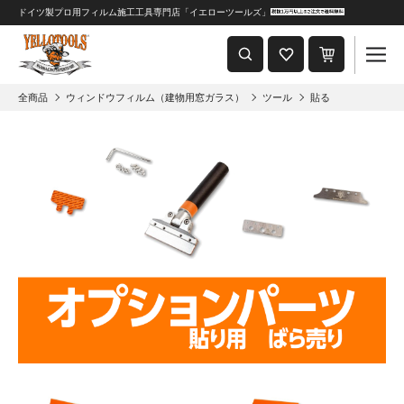
ドイツ製プロ用フィルム施工工具専門店「イエローツールズ」
重要なおしらせ
2024年8月1日 価格改定につきまして
全商品
ウィンドウフィルム（建物用窓ガラス）
ツール
貼る