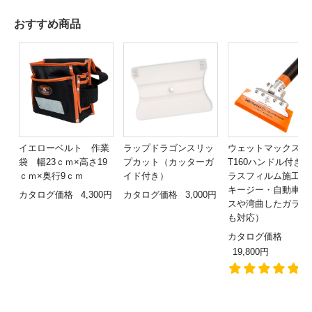
おすすめ商品
イエローベルト 作業
ラップドラゴンスリッ
ウェットマックス
袋 幅23ｃｍ×高さ19
プカット（カッターガ
T160ハンドル付き
ｃｍ×奥行9ｃｍ
イド付き）
ラスフィルム施工用
キージー・自動車ガ
カタログ価格
4,300円
カタログ価格
3,000円
スや湾曲したガラス
も対応）
カタログ価格
19,800円
1