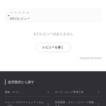
★
★
★
★
★
-
0件のレビュー
まだレビューはありません
レビューを書く
Powered by Craval
使用箇所から探す
看板・サイン
カーラッピング専用工具
ペイントプロテクションフィルム
内装壁紙・ダイノックシート関連