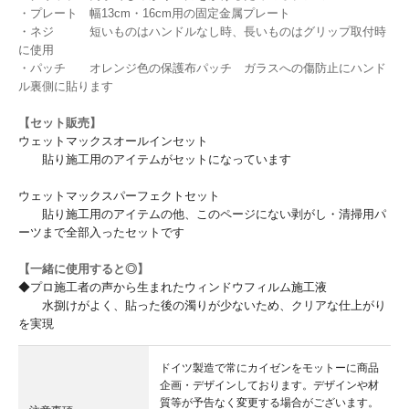
・プレート 幅13cm・16cm用の固定金属プレート
・ネジ 短いものはハンドルなし時、長いものはグリップ取付時
に使用
・パッチ オレンジ色の保護布パッチ ガラスへの傷防止にハンド
ル裏側に貼ります
【セット販売】
ウェットマックスオールインセット
貼り施工用のアイテムがセットになっています
ウェットマックスパーフェクトセット
貼り施工用のアイテムの他、このページにない剥がし・清掃用パ
ーツまで全部入ったセットです
【一緒に使用すると◎】
◆プロ施工者の声から生まれたウィンドウフィルム施工液
水捌けがよく、貼った後の濁りが少ないため、クリアな仕上がり
を実現
ドイツ製造で常にカイゼンをモットーに商品
企画・デザインしております。デザインや材
質等が予告なく変更する場合がございます。