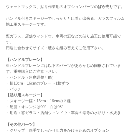
ウェットマックス、貼り作業用のオプションパーツの
ばら売り
です。
ハンドル付きスキージーでしっかりと圧着が出来る、ガラスフィルム
施工用スキージーです。
窓ガラス、店舗ウィンドウ、車両の窓などの貼り施工に使用可能で
す。
用途に合わせてサイズ・硬さを組み替えてご使用下さい。
【ハンドルプレーン】
※ハンドルプレーンには以下のパーツがあらかじめ同梱されていま
す。重複購入にご注意下さい。
・ハンドル（角度調整可能）
・幅13cm・16cmのプレート1枚ずつ
・パッチ
【貼り用スキージー】
・スキージー幅：13cm・16cmの２種
・硬度：オレンジは90° 白は95°
・用途：窓ガラス・店舗ウィンドウ・車両の窓等の水貼り・水抜き
【その他パーツ】
・グリップ 両手でしっかり圧力をかけるためのオプション