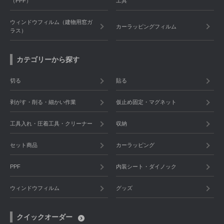
（PPF）
工具
ウィンドウフィルム（建物用窓ガ
カーラッピングフィルム
ラス）
カテゴリーから探す
切る
貼る
剥がす・削る・細かい作業
仮止め固定・マグネット
工具入れ・圧着工具・クリーナー
収納
セット商品
カーラッピング
PPF
内装シート・ダイノック
ウィンドウフィルム
グッズ
クイックオーダー