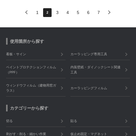
1
3
4
5
6
7
2
使用箇所から探す
看板・サイン
カーラッピング専用工具
ペイントプロテクションフィルム
内装壁紙・ダイノックシート関連
（PPF）
工具
ウィンドウフィルム（建物用窓ガ
カーラッピングフィルム
ラス）
カテゴリーから探す
切る
貼る
剥がす・削る・細かい作業
仮止め固定・マグネット