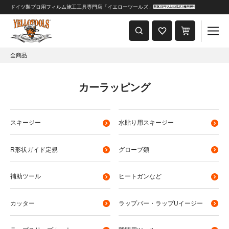
ドイツ製プロ用フィルム施工工具専門店「イエローツールズ」
重要なおしらせ
2024年8月1日 価格改定につきまして
全商品
カーラッピング
スキージー
水貼り用スキージー
R形状ガイド定規
グローブ類
補助ツール
ヒートガンなど
カッター
ラップバー・ラップUイージー