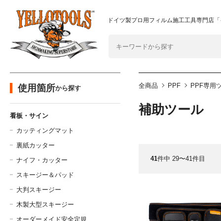
2024年8月1日 価格改定につきまして
重要なおしらせ
ドイツ製プロ用フィルム施工工具専門店「
全商品
PPF
PPF専用
使用箇所
から探す
補助ツール
看板・サイン
カッティングマット
裏紙カッター
41
件中 29〜41件目
ナイフ・カッター
スキージー＆パッド
大判スキージー
木製大型スキージー
オーダーメイド安全定規