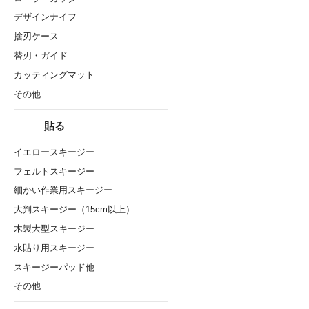
デザインナイフ
捨刃ケース
替刃・ガイド
カッティングマット
その他
貼る
イエロースキージー
フェルトスキージー
細かい作業用スキージー
大判スキージー（15cm以上）
木製大型スキージー
水貼り用スキージー
スキージーパッド他
その他