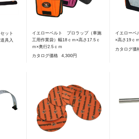
イエローベルト プロラップ（車施
イエローベ
ンセット
工用作業袋）幅18ｃｍ×高さ17.5ｃ
×高さ19ｃ
工道具入
ｍ×奥行2.5ｃｍ
カタログ価
カタログ価格
4,300円