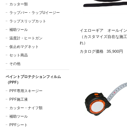
カッター類
ラップバー・ラップUイージー
ラップスリップカット
補助ツール
イエローギア オールイ
（カスタマイズ自在な施
温度計・ヒートガン
れ）
仮止めマグネット
カタログ価格
35,900円
セット商品
その他
ペイントプロテクションフィルム
（PPF）
PPF専用スキージー
PPF施工液
カッター・ナイフ類
補助ツール
PPFシート