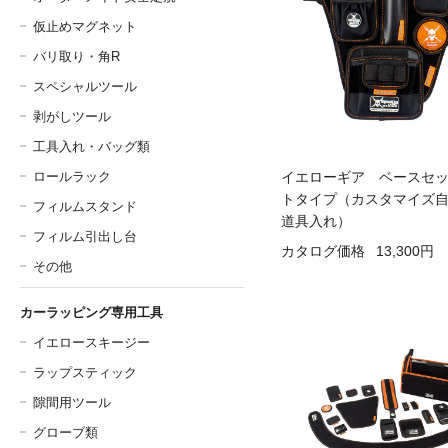
仮止めマグネット
バリ取り・角R
スペシャルツール
剥がしツール
工具入れ・バッグ類
ロールラック
イエローギア ベースセ
トタイプ（カスタマイズ
フィルムスタンド
道具入れ）
フィルム引出し台
カタログ価格
13,300円
その他
カーラッピング専用工具
イエロースキージー
ラップスティック
隙間用ツール
グローブ類