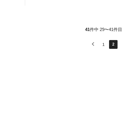
41
件中 29〜41件目
1
2