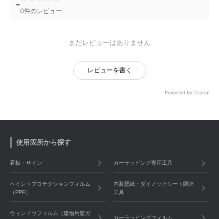
-
0件のレビュー
まだレビューはありません
レビューを書く
Powered by Craval
使用箇所から探す
看板・サイン
カーラッピング専用工具
ペイントプロテクションフィルム
内装壁紙・ダイノックシート関連
（PPF）
工具
ウィンドウフィルム（建物用窓ガ
カーラッピングフィルム