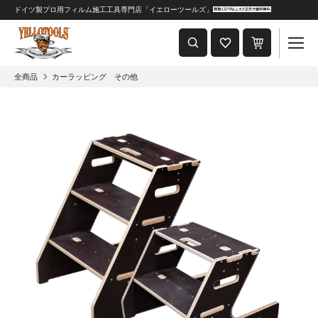
ドイツ製プロ用フィルム施工工具専門店「イエローツールズ」
重要なおしらせ
2024年8月1日 価格改定につきまして
全商品
カーラッピング その他