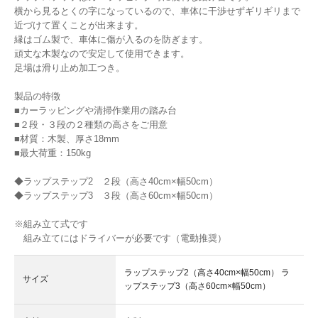
横から見るとくの字になっているので、車体に干渉せずギリギリまで
近づけて置くことが出来ます。
縁はゴム製で、車体に傷が入るのを防ぎます。
頑丈な木製なので安定して使用できます。
足場は滑り止め加工つき。
製品の特徴
■カーラッピングや清掃作業用の踏み台
■２段・３段の２種類の高さをご用意
■材質：木製、厚さ18mm
■最大荷重：150kg
◆ラップステップ2 ２段（高さ40cm×幅50cm）
◆ラップステップ3 ３段（高さ60cm×幅50cm）
※組み立て式です
組み立てにはドライバーが必要です（電動推奨）
ラップステップ2（高さ40cm×幅50cm） ラ
サイズ
ップステップ3（高さ60cm×幅50cm）