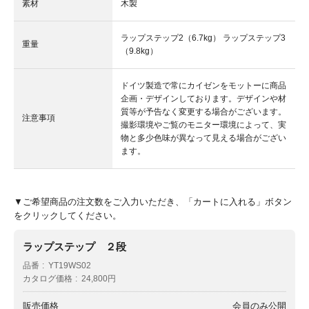
素材
木製
ラップステップ2（6.7kg） ラップステップ3
重量
（9.8kg）
ドイツ製造で常にカイゼンをモットーに商品
企画・デザインしております。デザインや材
質等が予告なく変更する場合がございます。
注意事項
撮影環境やご覧のモニター環境によって、実
物と多少色味が異なって見える場合がござい
ます。
▼ご希望商品の注文数をご入力いただき、「カートに入れる」ボタン
をクリックしてください。
ラップステップ ２段
品番
YT19WS02
カタログ価格
24,800円
販売価格
会員のみ公開