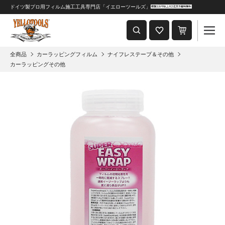
ドイツ製プロ用フィルム施工工具専門店「イエローツールズ」
重要なおしらせ
2024年8月1日 価格改定につきまして
全商品
カーラッピングフィルム
ナイフレステープ＆その他
カーラッピングその他