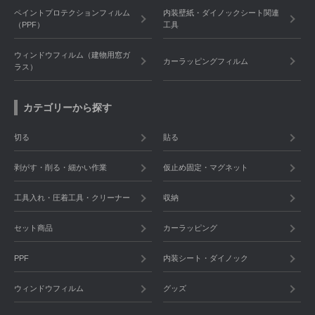
ペイントプロテクションフィルム
内装壁紙・ダイノックシート関連
（PPF）
工具
ウィンドウフィルム（建物用窓ガ
カーラッピングフィルム
ラス）
カテゴリーから探す
切る
貼る
剥がす・削る・細かい作業
仮止め固定・マグネット
工具入れ・圧着工具・クリーナー
収納
セット商品
カーラッピング
PPF
内装シート・ダイノック
ウィンドウフィルム
グッズ