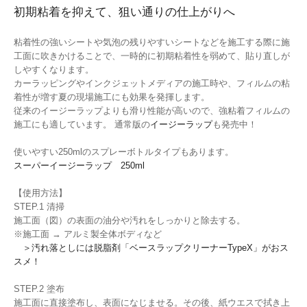
初期粘着を抑えて、狙い通りの仕上がりへ
粘着性の強いシートや気泡の残りやすいシートなどを施工する際に施
工面に吹きかけることで、一時的に初期粘着性を弱めて、貼り直しが
しやすくなります。
カーラッピングやインクジェットメディアの施工時や、フィルムの粘
着性が増す夏の現場施工にも効果を発揮します。
従来のイージーラップよりも滑り性能が高いので、強粘着フィルムの
施工にも適しています。 通常版の
イージーラップ
も発売中！
使いやすい250mlのスプレーボトルタイプもあります。
スーパーイージーラップ 250ml
【使用方法】
STEP.1 清掃
施工面（図）の表面の油分や汚れをしっかりと除去する。
※施工面 → アルミ製全体ボディなど
＞汚れ落としには脱脂剤「ベースラップクリーナーTypeX」がおス
スメ！
STEP.2 塗布
施工面に直接塗布し、表面になじませる。その後、紙ウエスで拭き上