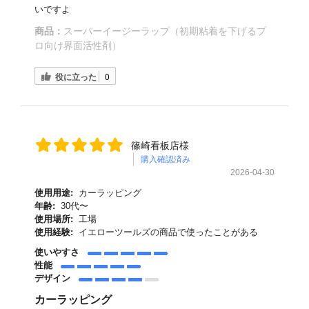
いですよ
商品：
スーパーイージーラップ（初期粘着を下げるプ
ロ向け界面活性剤）
役に立った
0
篠崎看板店様
購入確認済み
2026-04-30
使用用途:
カーラッピング
年齢:
30代〜
使用場所:
工場
使用経験:
イエローツールズの商品で使ったことがある
使いやすさ
性能
デザイン
カーラッピング