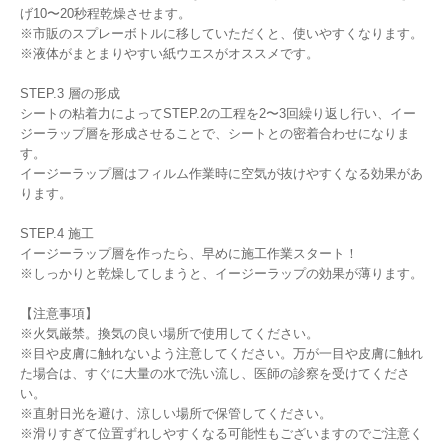
げ10〜20秒程乾燥させます。
※市販のスプレーボトルに移していただくと、使いやすくなります。
※液体がまとまりやすい紙ウエスがオススメです。
STEP.3 層の形成
シートの粘着力によってSTEP.2の工程を2〜3回繰り返し行い、イー
ジーラップ層を形成させることで、シートとの密着合わせになりま
す。
イージーラップ層はフィルム作業時に空気が抜けやすくなる効果があ
ります。
STEP.4 施工
イージーラップ層を作ったら、早めに施工作業スタート！
※しっかりと乾燥してしまうと、イージーラップの効果が薄ります。
【注意事項】
※火気厳禁。換気の良い場所で使用してください。
※目や皮膚に触れないよう注意してください。万が一目や皮膚に触れ
た場合は、すぐに大量の水で洗い流し、医師の診察を受けてくださ
い。
※直射日光を避け、涼しい場所で保管してください。
※滑りすぎて位置ずれしやすくなる可能性もございますのでご注意く