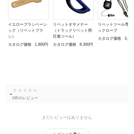
イエローブラシベーシ
リベットオサメナー
リベットツール専用
ック（リベットブラ
（トラックリベット用
ックロープ
シ）
圧着ツール）
カタログ価格
3,60
カタログ価格
1,900円
カタログ価格
8,300円
★
★
★
★
★
-
0件のレビュー
まだレビューはありません