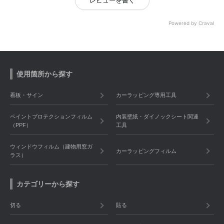
レビューを書く
Powered by Craval
使用箇所から探す
看板・サイン
カーラッピング専用工具
ペイントプロテクションフィルム
内装壁紙・ダイノックシート関連
（PPF）
工具
ウィンドウフィルム（建物用窓ガ
カーラッピングフィルム
ラス）
カテゴリーから探す
切る
貼る