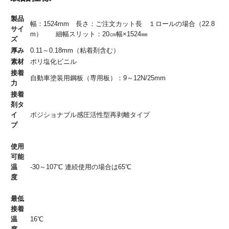
製品
幅：1524mm 長さ：ご注文カット長 １ロールの場合（22.8
サイ
m） 細幅スリット：20㎝幅×1524㎜
ズ
厚み
0.11～0.18mm（粘着剤含む）
素材
ポリ塩化ビニル
接着
自動車塗装用鋼板（専用板）：9～12N/25mm
力
接着
剤タ
イ
ポジショナブル感圧活性型再剥離タイプ
プ
使用
可能
温
-30～107℃ 連続使用の場合は65℃
度
最低
接着
温
16℃