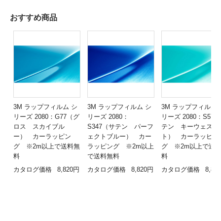
おすすめ商品
3M ラップフィルム シ
3M ラップフィルム シ
3M ラップフィルム 
リーズ 2080：G77（グ
リーズ 2080：
リーズ 2080：S57
ロス スカイブル
S347（サテン パーフ
テン キーウェス
ー） カーラッピン
ェクトブルー） カー
ト） カーラッピン
グ ※2m以上で送料無
ラッピング ※2m以上
グ ※2m以上で送
料
で送料無料
料
カタログ価格
8,820円
カタログ価格
8,820円
カタログ価格
8,82