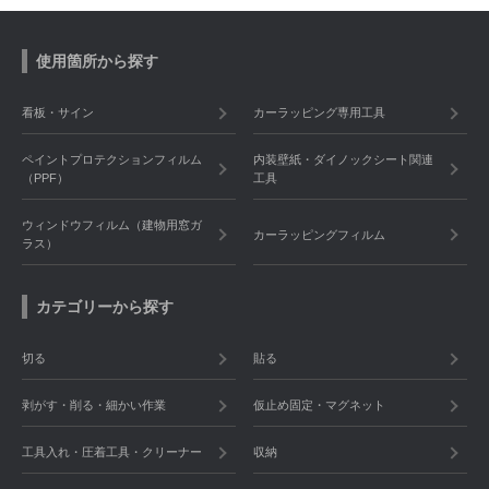
使用箇所から探す
看板・サイン
カーラッピング専用工具
ペイントプロテクションフィルム
内装壁紙・ダイノックシート関連
（PPF）
工具
ウィンドウフィルム（建物用窓ガ
カーラッピングフィルム
ラス）
カテゴリーから探す
切る
貼る
剥がす・削る・細かい作業
仮止め固定・マグネット
工具入れ・圧着工具・クリーナー
収納