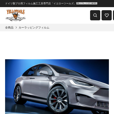
ドイツ製プロ用フィルム施工工具専門店「イエローツールズ」
重要なおしらせ
2024年8月1日 価格改定につきまして
全商品
カーラッピングフィルム