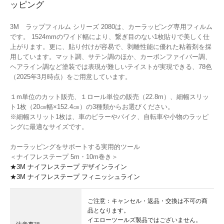
ッピング
3M ラップフィルム シリーズ 2080は、カーラッピング専用フィルム
です。 1524mmのワイド幅により、繋ぎ目のない1枚貼りで美しく仕
上がります。更に、貼り付けが容易で、剥離性能に優れた粘着剤を採
用しています。マット調、サテン調のほか、カーボンファイバー調、
ヘアライン調など塗装では表現が難しいテイストが実現できる、78色
（2025年3月時点）をご用意しています。
１m単位のカット販売、１ロール単位の販売（22.8m）、細幅スリッ
ト1枚（20㎝幅×152.4㎝）の3種類からお選びください。
※細幅スリット1枚は、車のピラーやバイク、自転車や小物のラッピ
ングに最適なサイズです。
カーラッピングをサポートする実用的ツール
＜ナイフレステープ 5m・10m巻き＞
★3M ナイフレステープ デザインライン
★3M ナイフレステープ フィニッシュライン
ご注意：キャンセル・返品・交換は不可の商
品となります。
イエローツールズ製品ではございません。