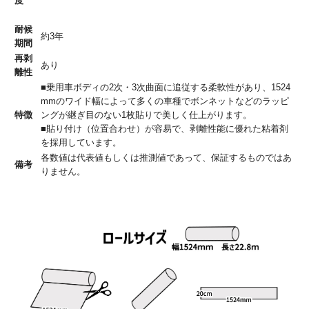
度
耐候
約3年
期間
再剥
あり
離性
■乗用車ボディの2次・3次曲面に追従する柔軟性があり、1524
mmのワイド幅によって多くの車種でボンネットなどのラッピ
特徴
ングが継ぎ目のない1枚貼りで美しく仕上がります。
■貼り付け（位置合わせ）が容易で、剥離性能に優れた粘着剤
を採用しています。
各数値は代表値もしくは推測値であって、保証するものではあ
備考
りません。