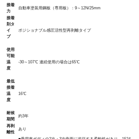
接着
自動車塗装用鋼板（専用板）：9～12N/25mm
力
接着
剤タ
イ
ポジショナブル感圧活性型再剥離タイプ
プ
使用
可能
温
-30～107℃ 連続使用の場合は65℃
度
最低
接着
温
16℃
度
耐候
約3年
期間
再剥
あり
離性
■乗用車ボディの2次・3次曲面に追従する柔軟性があり、1524