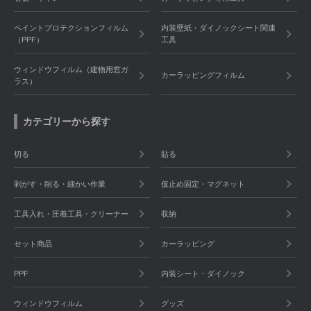
ペイントプロテクションフィルム
内装壁紙・ダイノックシート関連
（PPF）
工具
ウィンドウフィルム（建物用窓ガ
カーラッピングフィルム
ラス）
カテゴリーから探す
切る
貼る
剥がす・削る・細かい作業
仮止め固定・マグネット
工具入れ・圧着工具・クリーナー
収納
セット商品
カーラッピング
PPF
内装シート・ダイノック
ウィンドウフィルム
グッズ