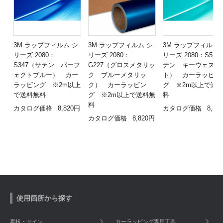
3M ラップフィルム シ
3M ラップフィルム シ
3M ラップフィルム 
リーズ 2080：
リーズ 2080：
リーズ 2080：S57
S347（サテン パーフ
G227（グロスメタリッ
テン キーウェス
ェクトブルー） カー
ク ブルーメタリッ
ト） カーラッピン
ラッピング ※2m以上
ク） カーラッピン
グ ※2m以上で送
で送料無料
グ ※2m以上で送料無
料
料
カタログ価格
8,820円
カタログ価格
8,82
カタログ価格
8,820円
使用箇所から探す
看板・サイン
カーラッピング専用工具