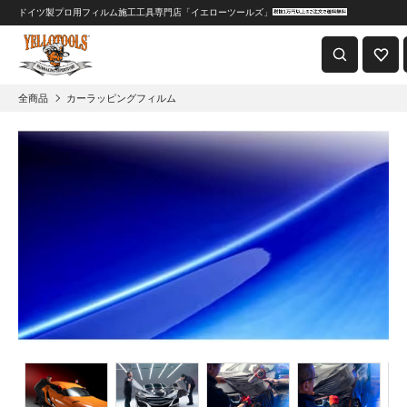
ドイツ製プロ用フィルム施工工具専門店「イエローツールズ」
重要なおしらせ
2024年8月1日 価格改定につきまして
全商品
カーラッピングフィルム