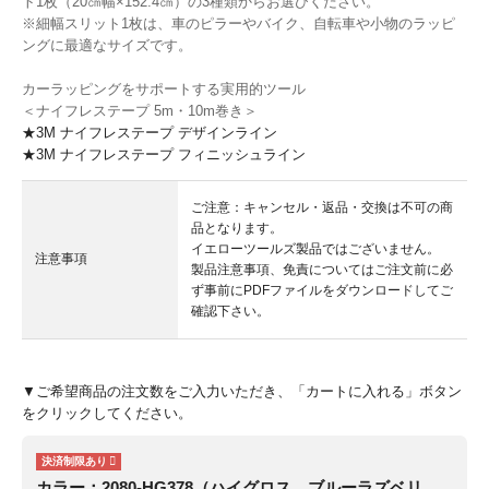
ト1枚（20㎝幅×152.4㎝）の3種類からお選びください。
※細幅スリット1枚は、車のピラーやバイク、自転車や小物のラッピ
ングに最適なサイズです。
カーラッピングをサポートする実用的ツール
＜ナイフレステープ 5m・10m巻き＞
★3M ナイフレステープ デザインライン
★3M ナイフレステープ フィニッシュライン
ご注意：キャンセル・返品・交換は不可の商
品となります。
イエローツールズ製品ではございません。
注意事項
製品注意事項、免責についてはご注文前に必
ず事前にPDFファイルをダウンロードしてご
確認下さい。
▼ご希望商品の注文数をご入力いただき、「カートに入れる」ボタン
をクリックしてください。
カラー：2080-HG378（ハイグロス ブルーラズベリ