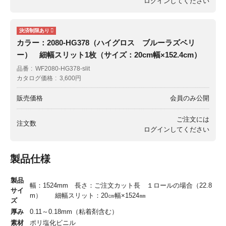
ログイン
してください
カラー：2080-HG378（ハイグロス ブルーラズベリ
ー） 細幅スリット1枚（サイズ：20cm幅×152.4cm）
品番
WF2080-HG378-slit
カタログ価格
3,600円
販売価格
会員のみ公開
ご注文には
注文数
ログイン
してください
製品仕様
製品
幅：1524mm 長さ：ご注文カット長 １ロールの場合（22.8
サイ
m） 細幅スリット：20㎝幅×1524㎜
ズ
厚み
0.11～0.18mm（粘着剤含む）
素材
ポリ塩化ビニル