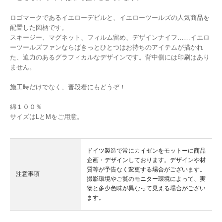
ロゴマークであるイエローデビルと、イエローツールズの人気商品を
配置した図柄です。
スキージー、マグネット、フィルム留め、デザインナイフ……イエロ
ーツールズファンならばきっとひとつはお持ちのアイテムが描かれ
た、迫力のあるグラフィカルなデザインです。背中側には印刷はあり
ません。
施工時だけでなく、普段着にもどうぞ！
綿１００％
サイズはLとMをご用意。
ドイツ製造で常にカイゼンをモットーに商品
企画・デザインしております。デザインや材
質等が予告なく変更する場合がございます。
注意事項
撮影環境やご覧のモニター環境によって、実
物と多少色味が異なって見える場合がござい
ます。