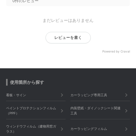
0件のレビュー
まだレビューはありません
レビューを書く
Powered by Craval
使用箇所から探す
看板・サイン
カーラッピング専用工具
ペイントプロテクションフィルム
内装壁紙・ダイノックシート関連
（PPF）
工具
ウィンドウフィルム（建物用窓ガ
カーラッピングフィルム
ラス）