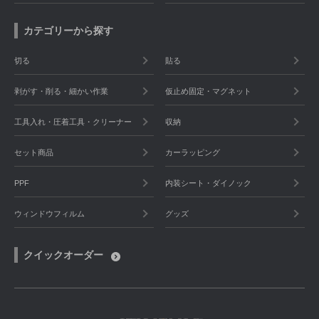
カテゴリーから探す
切る
貼る
剥がす・削る・細かい作業
仮止め固定・マグネット
工具入れ・圧着工具・クリーナー
収納
セット商品
カーラッピング
PPF
内装シート・ダイノック
ウィンドウフィルム
グッズ
クイックオーダー