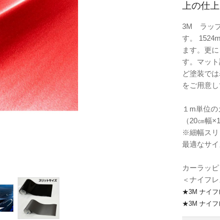
上の仕上
3M ラッ
す。 15
ます。更に
す。マット
ど塗装では
をご用意し
１m単位の
（20㎝幅×
※細幅スリ
最適なサイ
カーラッピ
＜ナイフレ
★3M ナイ
★3M ナイ