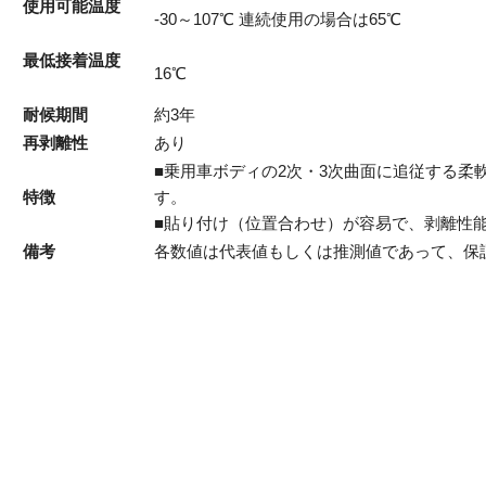
使用可能温度
-30～107℃ 連続使用の場合は65℃
最低接着温度
16℃
耐候期間
約3年
再剥離性
あり
■乗用車ボディの2次・3次曲面に追従する柔
特徴
す。
■貼り付け（位置合わせ）が容易で、剥離性
備考
各数値は代表値もしくは推測値であって、保