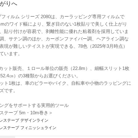
がりへ
プフィルム シリーズ 2080は、カーラッピング専用フィルムで
24mmのワイド幅により、繋ぎ目のない1枚貼りで美しく仕上がり
、貼り付けが容易で、剥離性能に優れた粘着剤を採用していま
調、サテン調のほか、カーボンファイバー調、ヘアライン調な
表現が難しいテイストが実現できる、78色（2025年3月時点）
ています。
カット販売、１ロール単位の販売（22.8m）、細幅スリット1枚
152.4㎝）の3種類からお選びください。
ット1枚は、車のピラーやバイク、自転車や小物のラッピングに
ズです。
ングをサポートする実用的ツール
ステープ 5m・10m巻き＞
フレステープ デザインライン
フレステープ フィニッシュライン