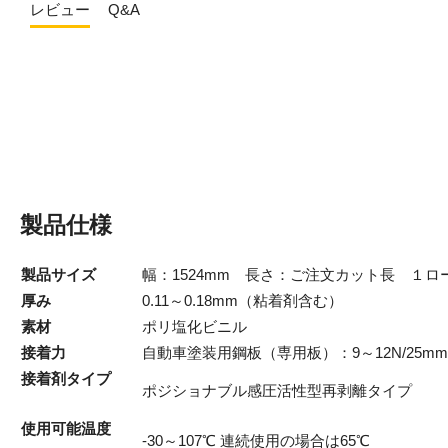
レビュー
Q&A
製品仕様
製品サイズ
幅：1524mm 長さ：ご注文カット長 １ロー
厚み
0.11～0.18mm（粘着剤含む）
素材
ポリ塩化ビニル
接着力
自動車塗装用鋼板（専用板）：9～12N/25mm
接着剤タイプ
ポジショナブル感圧活性型再剥離タイプ
使用可能温度
-30～107℃ 連続使用の場合は65℃