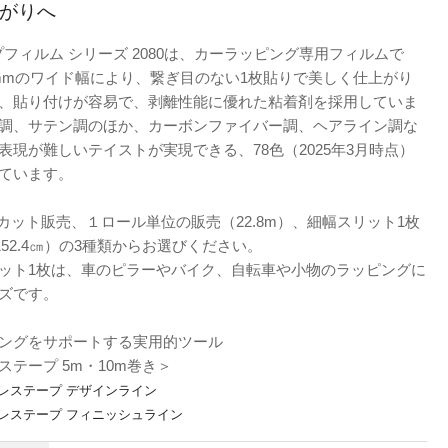
がりへ
プフィルム シリーズ 2080は、カーラッピング専用フィルムで
24mmのワイド幅により、繋ぎ目のない1枚貼りで美しく仕上がり
、貼り付けが容易で、剥離性能に優れた粘着剤を採用していま
調、サテン調のほか、カーボンファイバー調、ヘアライン調な
表現が難しいテイストが実現できる、78色（2025年3月時点）
ています。
カット販売、１ロール単位の販売（22.8m）、細幅スリット1枚
152.4㎝）の3種類からお選びください。
ット1枚は、車のピラーやバイク、自転車や小物のラッピングに
ズです。
ングをサポートする実用的ツール
ステープ 5m・10m巻き＞
フレステープ デザインライン
フレステープ フィニッシュライン