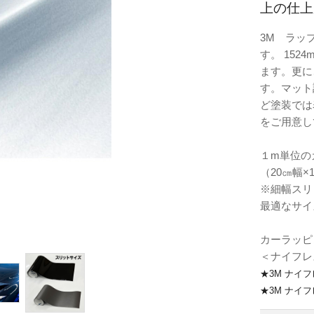
上の仕上
3M ラッ
す。 15
ます。更に
す。マット
ど塗装では
をご用意し
１m単位の
（20㎝幅×
※細幅スリ
最適なサイ
カーラッピ
＜ナイフレ
★3M ナイ
★3M ナイ