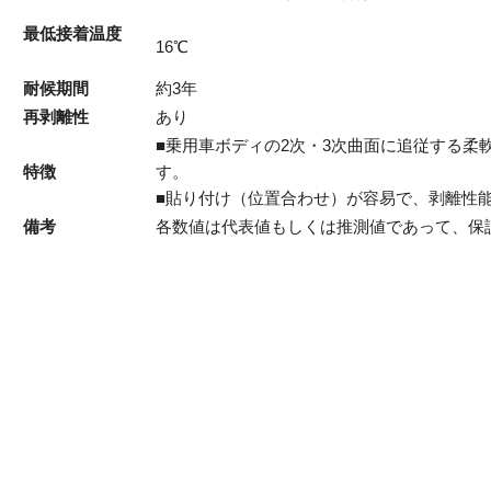
最低接着温度
16℃
耐候期間
約3年
再剥離性
あり
■乗用車ボディの2次・3次曲面に追従する柔
特徴
す。
■貼り付け（位置合わせ）が容易で、剥離性
備考
各数値は代表値もしくは推測値であって、保