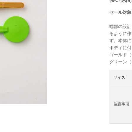
セール対象
端部の設計
るように作
す。本体に
ボディに付
ゴールド（
グリーン（
サイズ
注意事項