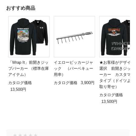
おすすめ商品
「Wrap It」前開きジッ
イエローピッカージャ
★お客様がデザイン
プパーカー （標準在庫
ック （バーベキュー
選択 前開きジップ
アイテム）
用串）
ーカー カスタマイ
タイプ（ドイツより
カタログ価格
カタログ価格
3,900円
取り寄せ）
13,500円
カタログ価格
13,500円
★
★
★
★
★