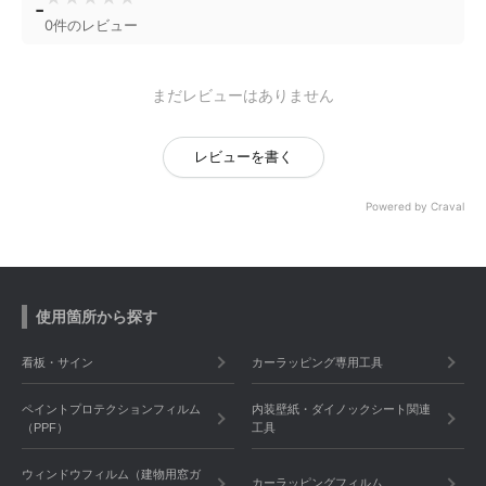
-
0件のレビュー
まだレビューはありません
レビューを書く
Powered by Craval
使用箇所から探す
看板・サイン
カーラッピング専用工具
ペイントプロテクションフィルム
内装壁紙・ダイノックシート関連
（PPF）
工具
ウィンドウフィルム（建物用窓ガ
カーラッピングフィルム