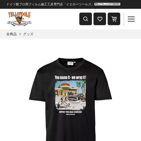
ドイツ製プロ用フィルム施工工具専門店「イエローツールズ」
重要なおしらせ
2024年8月1日 価格改定につきまして
全商品
グッズ