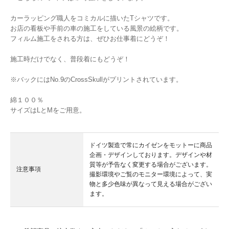
カーラッピング職人をコミカルに描いたTシャツです。
お店の看板や手前の車の施工をしている風景の絵柄です。
フィルム施工をされる方は、ぜひお仕事着にどうぞ！
施工時だけでなく、普段着にもどうぞ！
※バックにはNo.9のCrossSkullがプリントされています。
綿１００％
サイズはLとMをご用意。
ドイツ製造で常にカイゼンをモットーに商品
企画・デザインしております。デザインや材
質等が予告なく変更する場合がございます。
注意事項
撮影環境やご覧のモニター環境によって、実
物と多少色味が異なって見える場合がござい
ます。