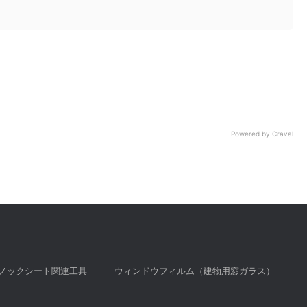
Powered by Craval
ノックシート関連工具
ウィンドウフィルム（建物用窓ガラス）