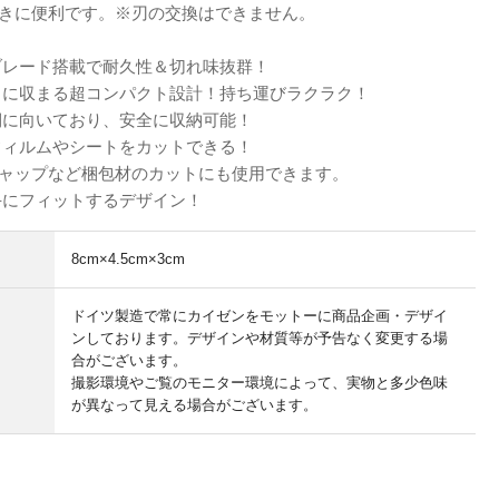
きに便利です。※刃の交換はできません。
ブレード搭載で耐久性＆切れ味抜群！
トに収まる超コンパクト設計！持ち運びラクラク！
側に向いており、安全に収納可能！
フィルムやシートをカットできる！
ャップなど梱包材のカットにも使用できます。
手にフィットするデザイン！
8cm×4.5cm×3cm
ドイツ製造で常にカイゼンをモットーに商品企画・デザイ
ンしております。デザインや材質等が予告なく変更する場
合がございます。
撮影環境やご覧のモニター環境によって、実物と多少色味
が異なって見える場合がございます。