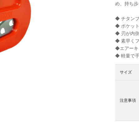
め、持ち歩
◆ チタン
◆ ポケッ
◆ 刃が内
◆ 素早く
◆エアーキ
◆ 軽量で
サイズ
注意事項