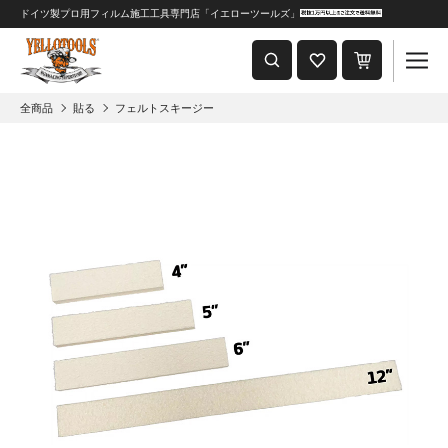
ドイツ製プロ用フィルム施工工具専門店「イエローツールズ」
重要なおしらせ
2024年8月1日 価格改定につきまして
全商品
貼る
フェルトスキージー