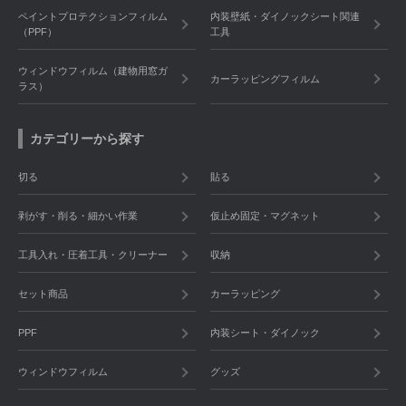
ペイントプロテクションフィルム
内装壁紙・ダイノックシート関連
（PPF）
工具
ウィンドウフィルム（建物用窓ガ
カーラッピングフィルム
ラス）
カテゴリーから探す
切る
貼る
剥がす・削る・細かい作業
仮止め固定・マグネット
工具入れ・圧着工具・クリーナー
収納
セット商品
カーラッピング
PPF
内装シート・ダイノック
ウィンドウフィルム
グッズ