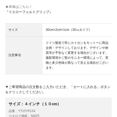
★本体はこちら！
『イエローフェルトグリップ』
サイズ
30cm×2cm×1cm（30㎝タイプ）
ドイツ製造で常にカイゼンをモットーに商品
企画・デザインしております。デザインや材
質等が予告なく変更する場合がございます。
注意事項
撮影環境やご覧のモニター環境によって、実
物と多少色味が異なって見える場合がござい
ます。
▼ご希望商品の注文数をご入力いただき、「カートに入れる」ボタン
をクリックしてください。
サイズ：４インチ（１０cm）
品番
YT15YFL04
カタログ価格
500円