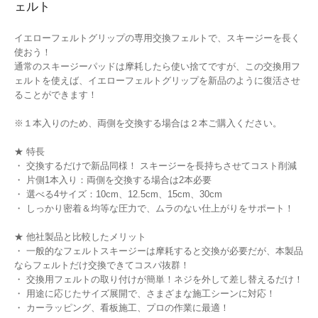
ェルト
イエローフェルトグリップの専用交換フェルトで、スキージーを長く
使おう！
通常のスキージーパッドは摩耗したら使い捨てですが、この交換用フ
ェルトを使えば、イエローフェルトグリップを新品のように復活させ
ることができます！
※１本入りのため、両側を交換する場合は２本ご購入ください。
★ 特長
・ 交換するだけで新品同様！ スキージーを長持ちさせてコスト削減
・ 片側1本入り：両側を交換する場合は2本必要
・ 選べる4サイズ：10cm、12.5cm、15cm、30cm
・ しっかり密着＆均等な圧力で、ムラのない仕上がりをサポート！
★ 他社製品と比較したメリット
・ 一般的なフェルトスキージーは摩耗すると交換が必要だが、本製品
ならフェルトだけ交換できてコスパ抜群！
・ 交換用フェルトの取り付けが簡単！ネジを外して差し替えるだけ！
・ 用途に応じたサイズ展開で、さまざまな施工シーンに対応！
・ カーラッピング、看板施工、プロの作業に最適！