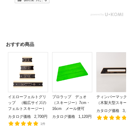
おすすめ商品
イエローフェルトグリ
プロラップ デュオ
ティンバーマックス
ップ （幅広サイズの
（スキージー）7cm・
（木製大型スキージ
フェルトスキージー）
16cm メール便可
カタログ価格
3,80
カタログ価格
2,700円
カタログ価格
1,120円
5
1件