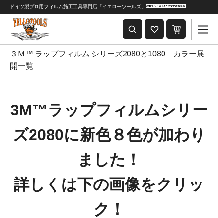
ドイツ製プロ用フィルム施工工具専門店「イエローツールズ」
重要なおしらせ
2024年8月1日 価格改定につきまして
３Ｍ™ ラップフィルム シリーズ2080と1080 カラー展
開一覧
3M™ラップフィルムシリー
ズ2080に新色８色が加わり
ました！
詳しくは下の画像をクリッ
ク！