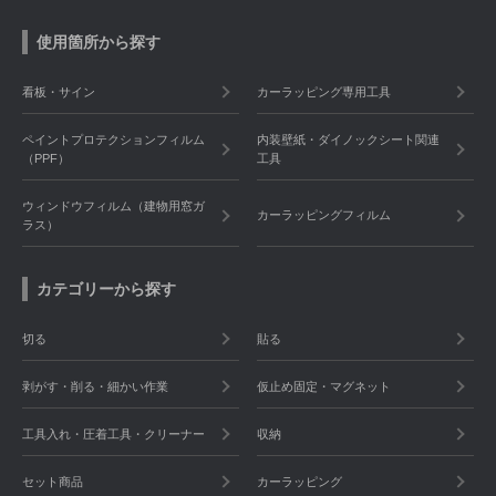
使用箇所から探す
看板・サイン
カーラッピング専用工具
ペイントプロテクションフィルム
内装壁紙・ダイノックシート関連
（PPF）
工具
ウィンドウフィルム（建物用窓ガ
カーラッピングフィルム
ラス）
カテゴリーから探す
切る
貼る
剥がす・削る・細かい作業
仮止め固定・マグネット
工具入れ・圧着工具・クリーナー
収納
セット商品
カーラッピング