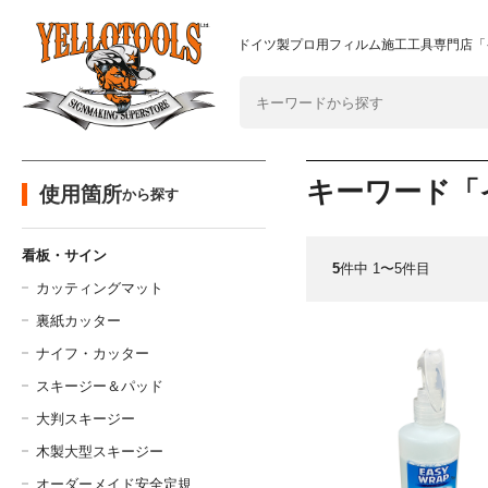
2024年8月1日 価格改定につきまして
重要なおしらせ
ドイツ製プロ用フィルム施工工具専門店「
キーワード「
使用箇所
から探す
看板・サイン
5
件中 1〜5件目
カッティングマット
裏紙カッター
ナイフ・カッター
スキージー＆パッド
大判スキージー
木製大型スキージー
オーダーメイド安全定規