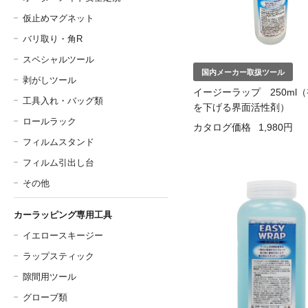
仮止めマグネット
バリ取り・角R
スペシャルツール
国内メーカー取扱ツール
剥がしツール
イージーラップ 250ml
工具入れ・バッグ類
を下げる界面活性剤）
ロールラック
カタログ価格
1,980円
フィルムスタンド
フィルム引出し台
その他
カーラッピング専用工具
イエロースキージー
ラップスティック
隙間用ツール
グローブ類