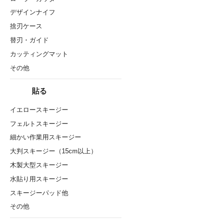
デザインナイフ
捨刃ケース
替刃・ガイド
カッティングマット
その他
貼る
イエロースキージー
フェルトスキージー
細かい作業用スキージー
大判スキージー（15cm以上）
木製大型スキージー
水貼り用スキージー
スキージーパッド他
その他